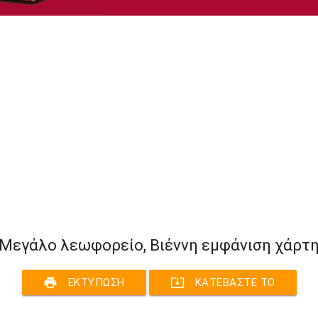
Μεγάλο λεωφορείο, Βιέννη εμφάνιση χάρτ
print
system_update_alt
ΕΚΤΎΠΩΣΗ
ΚΑΤΕΒΆΣΤΕ ΤΟ