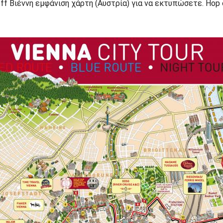
f Βιέννη εμφάνιση χάρτη (Αυστρία) για να εκτυπώσετε. Hop o