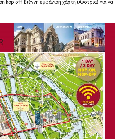
n hop off Βιέννη εμφάνιση χάρτη (Αυστρία) για να