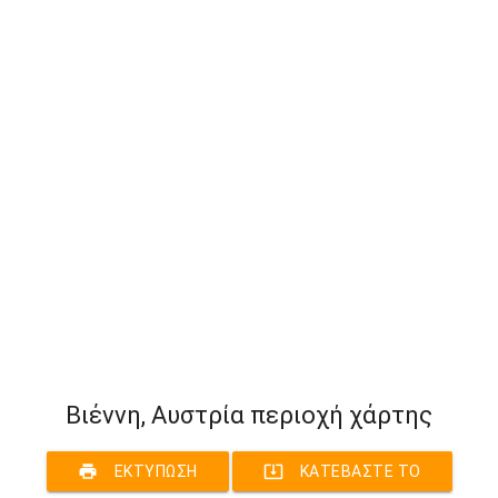
Βιέννη, Αυστρία περιοχή χάρτης
print
system_update_alt
ΕΚΤΎΠΩΣΗ
ΚΑΤΕΒΆΣΤΕ ΤΟ